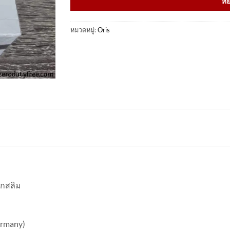
หย
หมวดหมู่:
Oris
็กสลิม
ermany)