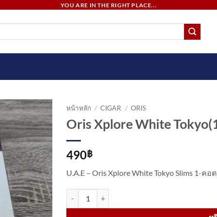
YOU ARE IN THE RIGHT PLACE...
หน้าหลัก
/
CIGAR
/
ORIS
Oris Xplore White Tokyo
490
฿
U.A.E – Oris Xplore White Tokyo Slims 1-ค
จำนวน Oris Xplore White Tokyo(1MG) ชิ้น