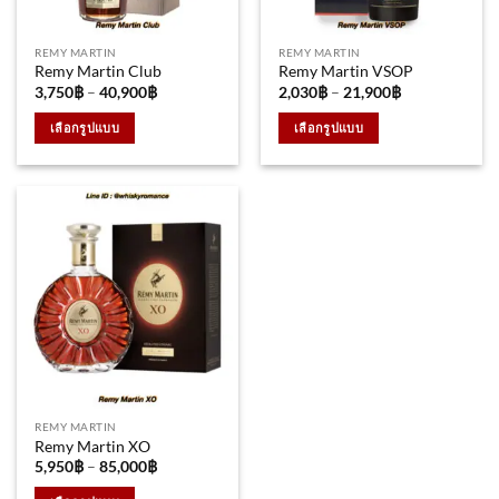
REMY MARTIN
REMY MARTIN
Remy Martin Club
Remy Martin VSOP
Price
Price
3,750
฿
–
40,900
฿
2,030
฿
–
21,900
฿
range:
range:
3,750฿
2,030฿
เลือกรูปแบบ
เลือกรูปแบบ
through
through
40,900฿
21,900฿
This
This
product
product
has
has
multiple
multiple
variants.
variants.
The
The
options
options
may
may
be
be
chosen
chosen
on
on
the
the
REMY MARTIN
product
product
Remy Martin XO
page
page
Price
5,950
฿
–
85,000
฿
range:
5,950฿