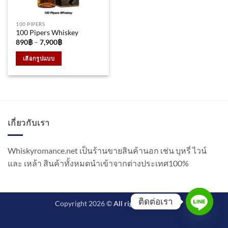
100 PIPERS
100 Pipers Whiskey
Price
890
฿
–
7,900
฿
range:
890฿
เลือกรูปแบบ
through
7,900฿
This
product
has
multiple
variants.
เกี่ยวกับเรา
The
options
may
Whiskyromance.net เป็นร้านขายสินค้านอก เช่น บุหรี่ ไวน์
be
และ เหล้า สินค้าทั้งหมดนำเข้าจากต่างประเทศ100%
chosen
on
the
product
ติดต่อเรา
Copyright 2026 ©
All rights reserved.
page