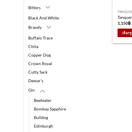
Bitters
TANQUE
Tanquer
Black And White
1,150
฿
Brandy
เลือกร
Buffalo Trace
This
Chita
produc
has
Copper Dog
multipl
Crown Royal
variants
Cutty Sark
The
Dewar's
options
may
Gin
be
Beefeater
chosen
on
Bombay Sapphire
the
Bulldog
produc
Edinburgh
page