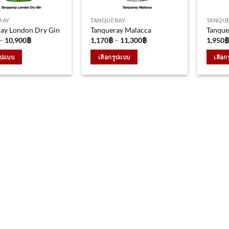
RAY
TANQUERAY
TANQU
ay London Dry Gin
Tanqueray Malacca
Tanque
Price
Price
–
10,900
฿
1,170
฿
–
11,300
฿
1,950
฿
range:
range:
1,150฿
1,170฿
ูปแบบ
เลือกรูปแบบ
เลือก
through
through
10,900฿
11,300฿
This
This
t
product
produc
has
has
e
multiple
multip
.
variants.
variant
The
The
options
option
may
may
be
be
chosen
chosen
on
on
the
the
t
product
produc
page
page