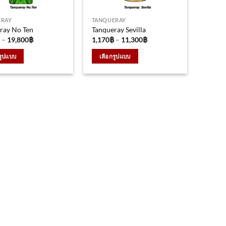
ERAY
TANQUERAY
ray No Ten
Tanqueray Sevilla
Price
Price
–
19,800
฿
1,170
฿
–
11,300
฿
range:
range:
1,950฿
1,170฿
รูปแบบ
เลือกรูปแบบ
through
through
19,800฿
11,300฿
This
t
product
has
le
multiple
s.
variants.
The
s
options
may
be
chosen
on
the
t
product
page