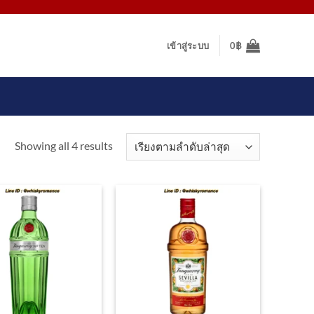
เข้าสู่ระบบ
0
฿
Sorted
Showing all 4 results
by
latest