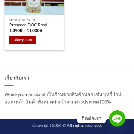
SPARKLING WINE
Prosecco DOC Rosé
Price
1,090
฿
–
11,000
฿
range:
1,090฿
เลือกรูปแบบ
through
11,000฿
This
product
has
multiple
variants.
เกี่ยวกับเรา
The
options
may
Whiskyromance.net เป็นร้านขายสินค้านอก เช่น บุหรี่ ไวน์
be
และ เหล้า สินค้าทั้งหมดนำเข้าจากต่างประเทศ100%
chosen
on
the
ติดต่อเรา
product
Copyright 2026 ©
All rights reserved.
page