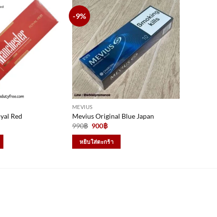
-9%
MEVIUS
yal Red
Mevius Original Blue Japan
rrent
Original
Current
990
฿
900
฿
ce
price
price
was:
is:
หยิบใส่ตะกร้า
0฿.
990฿.
900฿.