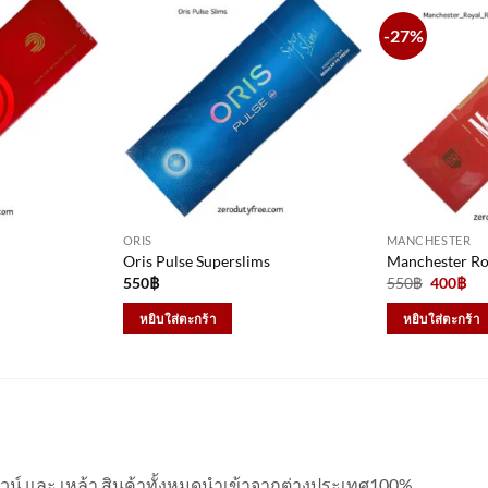
-27%
ORIS
MANCHESTER
Oris Pulse Superslims
Manchester Ro
Original
Cu
550
฿
550
฿
400
฿
price
pri
was:
is:
หยิบใส่ตะกร้า
หยิบใส่ตะกร้า
550฿.
40
 ไวน์ และ เหล้า สินค้าทั้งหมดนำเข้าจากต่างประเทศ100%