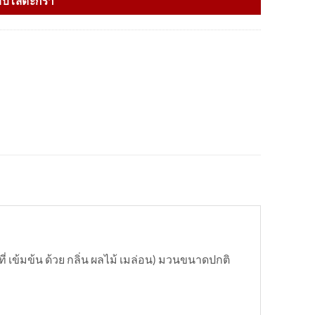
ิบใส่ตะกร้า
ี่ เข้มข้น ด้วย กลิ่น ผลไม้ เมล่อน) มวนขนาดปกติ