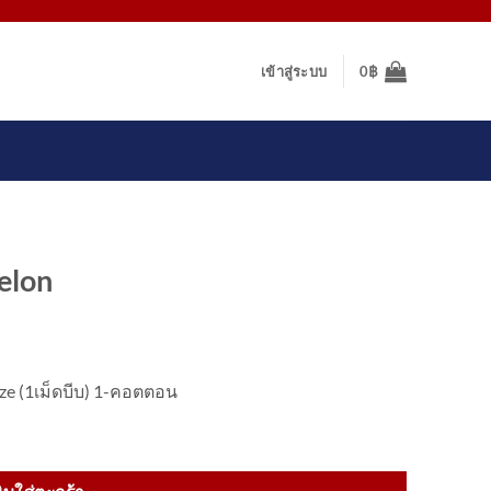
เข้าสู่ระบบ
0
฿
elon
ze (1เม็ดบีบ) 1-คอตตอน