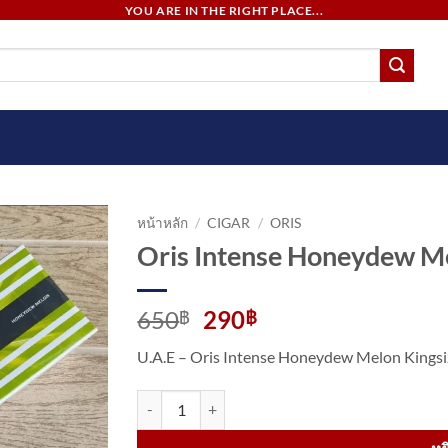
YOU ARE IN THE RIGHT PLACE...
หน้าหลัก
/
CIGAR
/
ORIS
Oris Intense Honeydew M
Original
Current
650
290
฿
฿
price
price
U.A.E – Oris Intense Honeydew Melon Kingsi
was:
is:
650฿.
290฿.
จำนวน Oris Intense Honeydew Melon ชิ้น