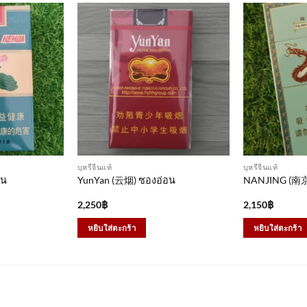
บุหรี่จีนแท้
บุหรี่จีนแท้
อน
YunYan (云烟) ซองอ่อน
NANJING (南京
2,250
฿
2,150
฿
หยิบใส่ตะกร้า
หยิบใส่ตะกร้า