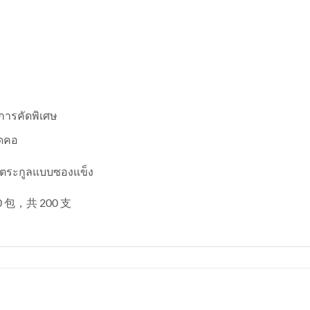
การคัดพิเศษ
าดคอ
ตระกูลแบบซองแข็ง
10 包，共 200 支