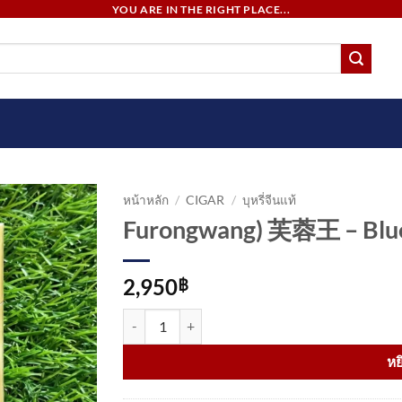
YOU ARE IN THE RIGHT PLACE...
หน้าหลัก
/
CIGAR
/
บุหรี่จีนแท้
Furongwang) 芙蓉王 – Blue
2,950
฿
จำนวน Furongwang) 芙蓉王 – Blue Premium King Si
หย