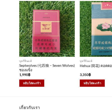
บุหรี่จีนแท้
บุหรี่จีนแท้
Septwolves (七匹狼 – Seven Wolves)
Hehua (荷花) คอตต
ซองแข็ง
1,990
฿
3,350
฿
หยิบใส่ตะกร้า
หยิบใส่ตะกร้า
เกี่ยวกับเรา