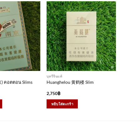
บุหรี่จีนแท้
) คอตตอน Slims
Huanghelou 黄鹤楼 Slim
2,750
฿
หยิบใส่ตะกร้า