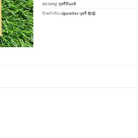
หมวดหมู่:
บุหรี่จีนแท้
ป้ายกำกับ:
cigarettes บุหรี่ 卷烟