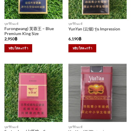
บุหรี่จีนแท้
บุหรี่จีนแท้
Furongwang) 芙蓉王 – Blue
YunYan (云烟) รุ่น Impression
Premium King Size
2,950
฿
6,190
฿
หยิบใส่ตะกร้า
หยิบใส่ตะกร้า
บุหรี่จีนแท้
บุหรี่จีนแท้