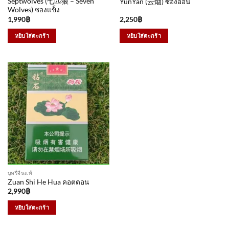
Septwolves (七匹狼 – Seven
YunYan (云烟) ซองอ่อน
Wolves) ซองแข็ง
1,990
฿
2,250
฿
หยิบใส่ตะกร้า
หยิบใส่ตะกร้า
บุหรี่จีนแท้
Zuan Shi He Hua คอตตอน
2,990
฿
หยิบใส่ตะกร้า