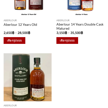
ABERLOUR
ABERLOUR
Aberlour 14 Years Double Cask
Aberlour 12 Years Old
Matured
Price
Price
2,650
฿
–
28,500
฿
3,150
฿
–
35,500
฿
range:
range:
2,650฿
3,150฿
เลือกรูปแบบ
เลือกรูปแบบ
through
through
28,500฿
35,500฿
This
This
product
product
has
has
multiple
multiple
variants.
variants.
The
The
options
options
may
may
be
be
chosen
chosen
on
on
the
the
ABERLOUR
product
product