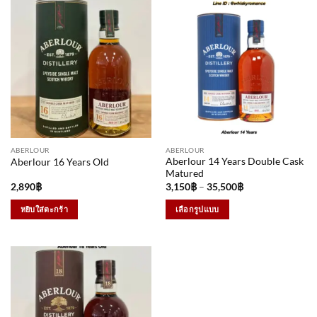
ABERLOUR
ABERLOUR
Aberlour 14 Years Double Cask
Aberlour 16 Years Old
Matured
Price
2,890
฿
3,150
฿
–
35,500
฿
range:
3,150฿
หยิบใส่ตะกร้า
เลือกรูปแบบ
through
35,500฿
This
product
has
multiple
variants.
The
options