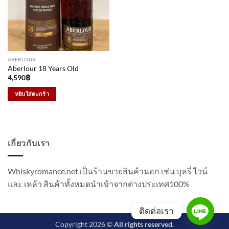
may
be
chosen
on
the
ABERLOUR
product
Aberlour 18 Years Old
page
4,590
฿
หยิบใส่ตะกร้า
เกี่ยวกับเรา
Whiskyromance.net เป็นร้านขายสินค้านอก เช่น บุหรี่ ไวน์
และ เหล้า สินค้าทั้งหมดนำเข้าจากต่างประเทศ100%
ติดต่อเรา
Copyright 2026 ©
All rights reserved.