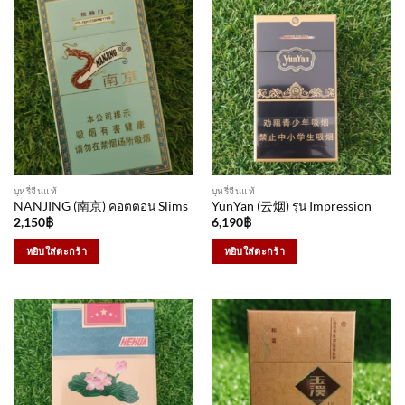
บุหรี่จีนแท้
บุหรี่จีนแท้
NANJING (南京) คอตตอน Slims
YunYan (云烟) รุ่น Impression
2,150
฿
6,190
฿
หยิบใส่ตะกร้า
หยิบใส่ตะกร้า