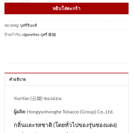
หยิบใส่ตะกร้า
หมวดหมู่:
บุหรี่จีนแท้
ป้ายกำกับ:
cigarettes บุหรี่ 卷烟
คำอธิบาย
YunYan (云烟) ซองอ่อน
ผู้ผลิต:
Hongyunhonghe Tobacco (Group) Co., Ltd.
กลิ่นและรสชาติ (โดยทั่วไปของรุ่นซองแดง)