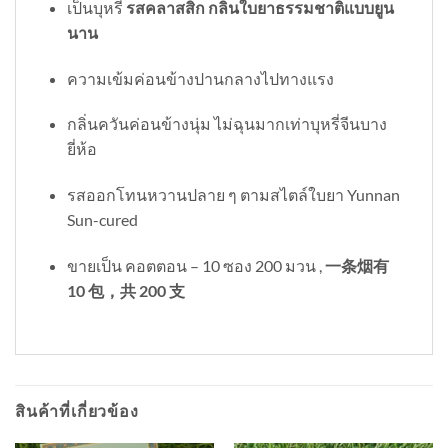
เป็นบุหรี่
รสคลาสสิก กลิ่นใบยาธรรมชาติแบบยูน
นาน
ความเข้มค่อนข้างปานกลางไปทางแรง
กลิ่นควันค่อนข้างนุ่ม ไม่ฉุนมากเท่าบุหรี่จีนบาง
ยี่ห้อ
รสออกโทนหวานปลาย ๆ ตามสไตล์ใบยา Yunnan
Sun-cured
ขายเป็น คอตตอน – 10 ซอง 200 มวน ,
一条烟有
10 包，共 200 支
สินค้าที่เกี่ยวข้อง