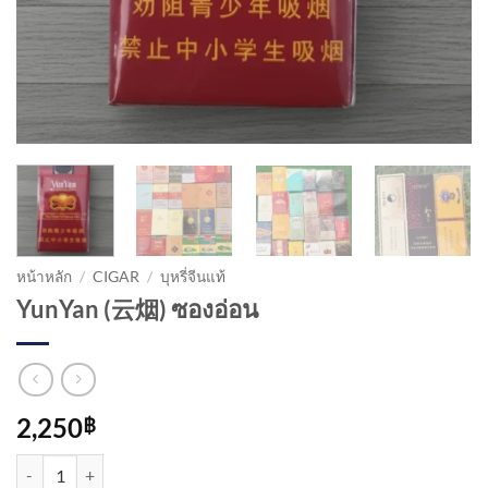
หน้าหลัก
/
CIGAR
/
บุหรี่จีนแท้
YunYan (云烟) ซองอ่อน
2,250
฿
จำนวน YunYan (云烟) ซองอ่อน ชิ้น