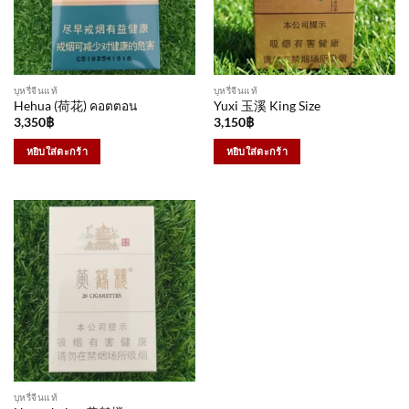
บุหรี่จีนแท้
บุหรี่จีนแท้
Hehua (荷花) คอตตอน
Yuxi 玉溪 King Size
3,350
฿
3,150
฿
หยิบใส่ตะกร้า
หยิบใส่ตะกร้า
บุหรี่จีนแท้