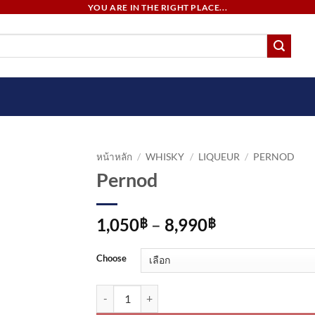
YOU ARE IN THE RIGHT PLACE...
หน้าหลัก
/
WHISKY
/
LIQUEUR
/
PERNOD
Pernod
Price
1,050
–
8,990
฿
฿
range:
1,050฿
Choose
through
8,990฿
จำนวน Pernod ชิ้น