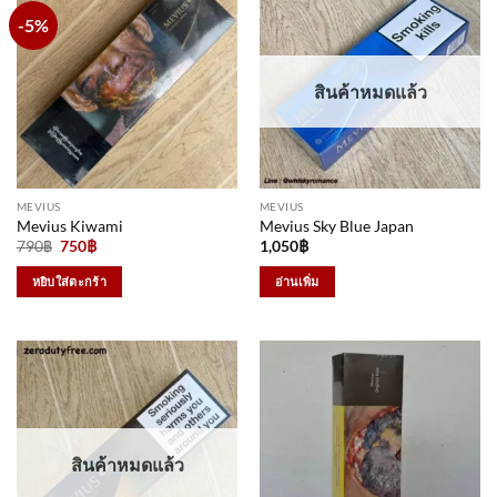
-5%
สินค้าหมดแล้ว
MEVIUS
MEVIUS
Mevius Kiwami
Mevius Sky Blue Japan
Original
Current
790
฿
750
฿
1,050
฿
price
price
was:
is:
หยิบใส่ตะกร้า
อ่านเพิ่ม
790฿.
750฿.
สินค้าหมดแล้ว