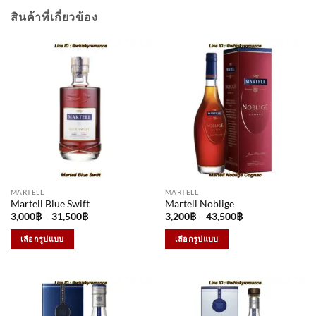
สินค้าที่เกี่ยวข้อง
MARTELL
MARTELL
Martell Blue Swift
Martell Noblige
Price
Price
3,000
฿
–
31,500
฿
3,200
฿
–
43,500
฿
range:
range:
3,000฿
3,200฿
เลือกรูปแบบ
เลือกรูปแบบ
through
through
31,500฿
43,500฿
This
This
product
product
has
has
multiple
multiple
variants.
variants.