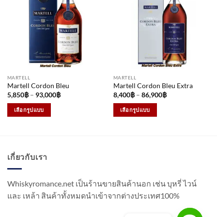
The
The
options
options
may
may
be
be
chosen
chosen
on
on
the
the
MARTELL
MARTELL
product
product
Martell Cordon Bleu
Martell Cordon Bleu Extra
page
page
Price
Price
5,850
฿
–
93,000
฿
8,400
฿
–
86,900
฿
range:
range:
5,850฿
8,400฿
เลือกรูปแบบ
เลือกรูปแบบ
through
through
93,000฿
86,900฿
This
This
product
product
has
has
multiple
multiple
เกี่ยวกับเรา
variants.
variants.
The
The
options
options
Whiskyromance.net เป็นร้านขายสินค้านอก เช่น บุหรี่ ไวน์
may
may
และ เหล้า สินค้าทั้งหมดนำเข้าจากต่างประเทศ100%
be
be
chosen
chosen