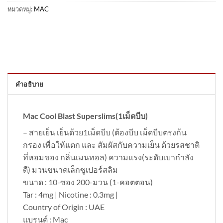
หมวดหมู่:
MAC
คำอธิบาย
Mac Cool Blast Superslims(1เม็ดบีบ)
– สายเย็น เย็นด้วย1เม็ดบีบ (ต้องบีบ เม็ดบีบตรงก้น
กรอง เพื่อให้แตก และ สัมผัสกับความเย็น ด้วยรสชาติ
ที่หอมของ กลิ่นเมนทอล) ความแรง(ระดับเบากำลัง
ดี) มวนขนาดเล็กซูเปอร์สลิม
ขนาด : 10-ซอง 200-มวน (1-คอตตอน)
Tar : 4mg | Nicotine : 0.3mg |
Country of Origin : UAE
แบรนด์ : Mac