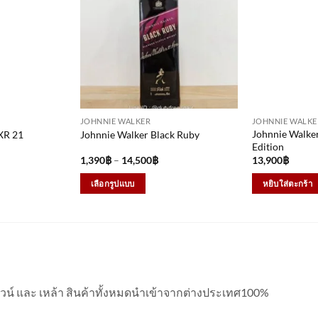
JOHNNIE WALKER
JOHNNIE WALKE
Johnnie Walker
XR 21
Johnnie Walker Black Ruby
Edition
ce
Price
1,390
฿
–
14,500
฿
13,900
฿
ge:
range:
790฿
1,390฿
เลือกรูปแบบ
หยิบใส่ตะกร้า
rough
through
,900฿
14,500฿
This
product
has
multiple
variants.
The
 ไวน์ และ เหล้า สินค้าทั้งหมดนำเข้าจากต่างประเทศ100%
options
may