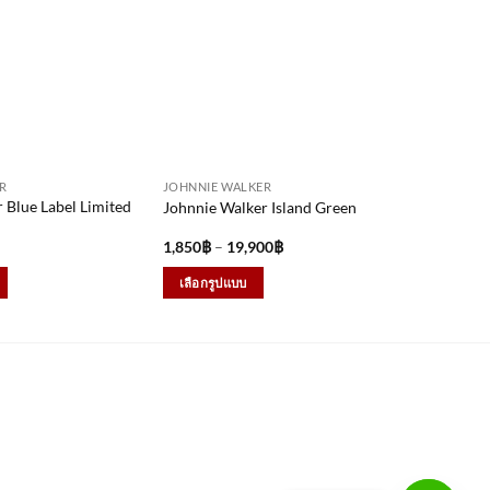
R
JOHNNIE WALKER
 Blue Label Limited
Johnnie Walker Island Green
Price
1,850
฿
–
19,900
฿
range:
1,850฿
เลือกรูปแบบ
through
19,900฿
This
product
has
multiple
variants.
The
options
may