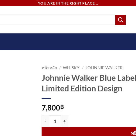
YOU ARE IN THE RIGHT PLACE...
หน้าหลัก
/
WHISKY
/
JOHNNIE WALKER
Johnnie Walker Blue Label 
Limited Edition Design
7,800
฿
จำนวน Johnnie Walker Blue Label "Cities of the Fu
หย