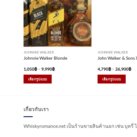
JOHNNIE WALKER
JOHNNIE WALKER
Johnnie Walker Blonde
John Walker & Sons 
Price
Pri
1,050
฿
–
9,990
฿
4,790
฿
–
26,900
฿
range:
ran
1,050฿
4,
เลือกรูปแบบ
เลือกรูปแบบ
through
th
9,990฿
26
This
This
product
product
has
has
multiple
multiple
เกี่ยวกับเรา
variants.
variants.
The
The
Whiskyromance.net เป็นร้านขายสินค้านอก เช่น บุหรี่
options
options
may
may