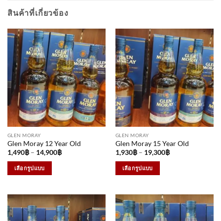
สินค้าที่เกี่ยวข้อง
GLEN MORAY
GLEN MORAY
Glen Moray 12 Year Old
Glen Moray 15 Year Old
Price
Price
1,490
฿
–
14,900
฿
1,930
฿
–
19,300
฿
range:
range:
1,490฿
1,930฿
เลือกรูปแบบ
เลือกรูปแบบ
through
through
14,900฿
19,300฿
This
This
product
product
has
has
multiple
multiple