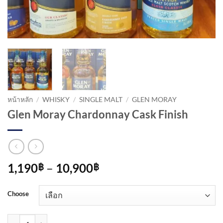
หน้าหลัก
/
WHISKY
/
SINGLE MALT
/
GLEN MORAY
Glen Moray Chardonnay Cask Finish
Price
1,190
–
10,900
฿
฿
range:
1,190฿
Choose
through
10,900฿
จำนวน Glen Moray Chardonnay Cask Finish ชิ้น