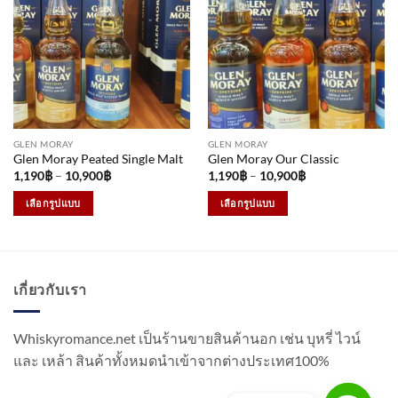
variants.
variants.
The
The
options
options
may
may
be
be
chosen
chosen
on
on
the
the
GLEN MORAY
GLEN MORAY
product
product
Glen Moray Peated Single Malt
Glen Moray Our Classic
page
page
Price
Price
1,190
฿
–
10,900
฿
1,190
฿
–
10,900
฿
range:
range:
1,190฿
1,190฿
เลือกรูปแบบ
เลือกรูปแบบ
through
through
10,900฿
10,900฿
This
This
product
product
has
has
multiple
multiple
เกี่ยวกับเรา
variants.
variants.
The
The
options
options
Whiskyromance.net เป็นร้านขายสินค้านอก เช่น บุหรี่ ไวน์
may
may
และ เหล้า สินค้าทั้งหมดนำเข้าจากต่างประเทศ100%
be
be
chosen
chosen