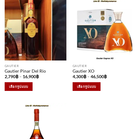
GAUTIER
GAUTIER
Gautier Pinar Del Rio
Gautier XO
Price
Price
2,790
฿
–
16,900
฿
4,300
฿
–
46,500
฿
range:
range:
2,790฿
4,300฿
เลือกรูปแบบ
เลือกรูปแบบ
through
through
16,900฿
46,500฿
This
This
product
product
has
has
multiple
multiple
variants.
variants.
The
The
options
options