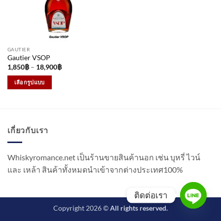
may
may
be
be
chosen
chosen
on
on
the
the
GAUTIER
product
product
Gautier VSOP
page
page
Price
1,850
฿
–
18,900
฿
range:
1,850฿
เลือกรูปแบบ
through
18,900฿
This
product
has
multiple
เกี่ยวกับเรา
variants.
The
options
Whiskyromance.net เป็นร้านขายสินค้านอก เช่น บุหรี่ ไวน์
may
และ เหล้า สินค้าทั้งหมดนำเข้าจากต่างประเทศ100%
be
chosen
ติดต่อเรา
on
Copyright 2026 ©
All rights reserved.
the
product