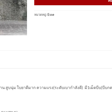
หย
หมวดหมู่:
Esse
น สูบนุ่ม ใบยาดีมาก ความแรง(ระดับเบากำลังดี) มี1เม็ดบีบ(บีบกด แ