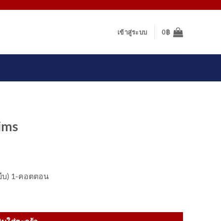
เข้าสู่ระบบ
0
฿
lims
ดบีบ) 1-คอตตอน