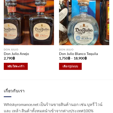
DON JULIO
DON JULIO
Don Julio Anejo
Don Julio Blanco Tequila
Price
2,790
฿
1,750
฿
–
18,900
฿
range:
1,750฿
หยิบใส่ตะกร้า
เลือกรูปแบบ
through
18,900฿
This
product
has
multiple
เกี่ยวกับเรา
variants.
The
options
Whiskyromance.net เป็นร้านขายสินค้านอก เช่น บุหรี่ ไวน์
may
และ เหล้า สินค้าทั้งหมดนำเข้าจากต่างประเทศ100%