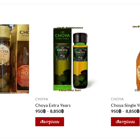
CHOYA
CHOYA
Choya Extra Years
Choya Single Y
Price
950
฿
–
8,850
฿
950
฿
–
8,850
฿
range:
950฿
เลือกรูปแบบ
เลือกรูปแบบ
gh
through
฿
8,850฿
This
This
product
product