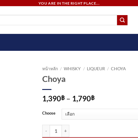
YOU ARE IN THE RIGHT PLACE...
หน้าหลัก
/
WHISKY
/
LIQUEUR
/
CHOYA
Choya
Price
1,390
–
1,790
฿
฿
range:
1,390฿
Choose
through
1,790฿
จำนวน Choya ชิ้น