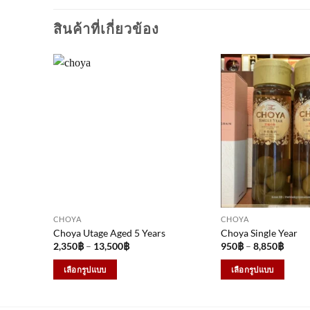
สินค้าที่เกี่ยวข้อง
CHOYA
CHOYA
Choya Utage Aged 5 Years
Choya Single Year
Price
Price
2,350
฿
–
13,500
฿
950
฿
–
8,850
฿
range:
range:
2,350฿
950฿
เลือกรูปแบบ
เลือกรูปแบบ
through
throu
13,500฿
8,850
This
This
product
product