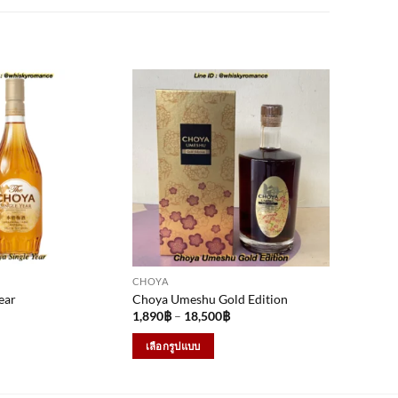
CHOYA
ear
Choya Umeshu Gold Edition
Price
Price
1,890
฿
–
18,500
฿
range:
range:
950฿
1,890฿
เลือกรูปแบบ
through
through
8,850฿
18,500฿
This
product