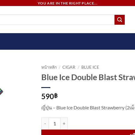
YOU ARE IN THE RIGHT PLACE...
หน้าหลัก
/
CIGAR
/
BLUE ICE
Blue Ice Double Blast Str
590
฿
ญี่ปุ่น – Blue Ice Double Blast Strawberry (2
จำนวน Blue Ice Double Blast Strawberry ชิ้น