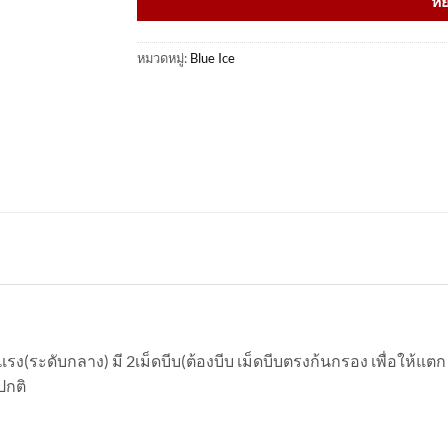
หย
หมวดหมู่:
Blue Ice
รง(ระดับกลาง) มี 2เม็ดบีบ(ต้องบีบ เม็ดบีบตรงก้นกรอง เพื่อให้แต
ปกติ