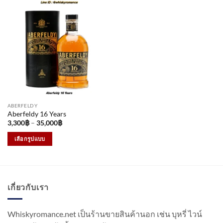
ABERFELDY
Aberfeldy 16 Years
Price
3,300
฿
–
35,000
฿
range:
3,300฿
เลือกรูปแบบ
through
35,000฿
This
product
has
multiple
เกี่ยวกับเรา
variants.
The
options
Whiskyromance.net เป็นร้านขายสินค้านอก เช่น บุหรี่ ไวน์